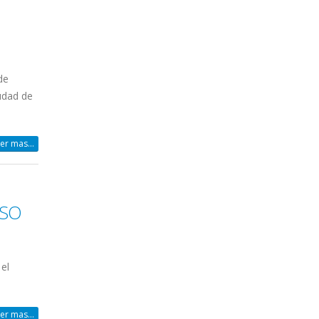
de
udad de
er mas...
ÍSO
el
er mas...