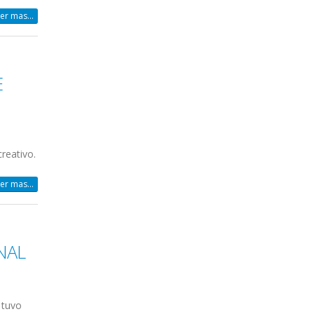
er mas...
E
0
reativo.
er mas...
NAL
 tuvo