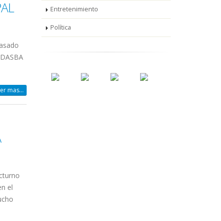
AL
Entretenimiento
Política
pasado
 ADASBA
er mas...
A
octurno
n el
mucho