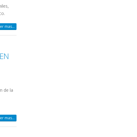
iles,
co.
er mas...
 EN
n de la
er mas...