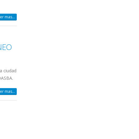
er mas...
NEO
a ciudad
ADASBA.
er mas...