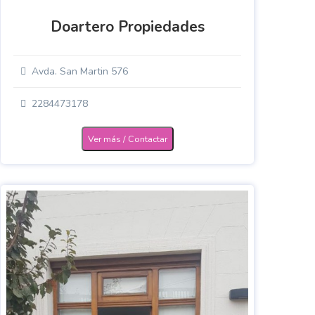
Doartero Propiedades
Avda. San Martin 576
2284473178
Ver más / Contactar