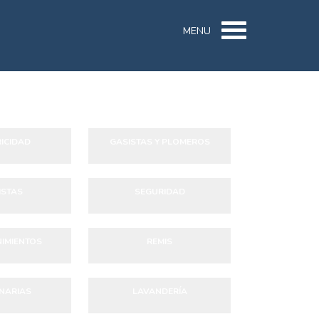
MENU
ICIDAD
GASISTAS Y PLOMEROS
STAS
SEGURIDAD
IMIENTOS
REMIS
NARIAS
LAVANDERÍA