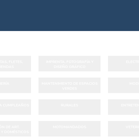
AS, FLETES,
IMPRENTA, FOTOGRAFÍA Y
ELECTR
IENDAS
DISEÑO GRÁFICO
ERÍA
MANTENIMIENTO DE ESPACIOS
MODI
VERDES
RA CUMPLEAÑOS
RURALES
ENTRETEN
N DE ART.
MOTOMANDADOS
VETERI
 Y DOMÉSTICOS