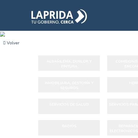
Volver
ALBAÑILERÍA, DURLOK Y
COMISIONIST
PINTURA
ENCOM
INMOBILIARIA, GESTORÍA Y
HERR
SEGUROS
SERVICIOS DE SALUD
SERVICIOS PA
RADIOS
REPARACIÓ
ELECTRONICOS