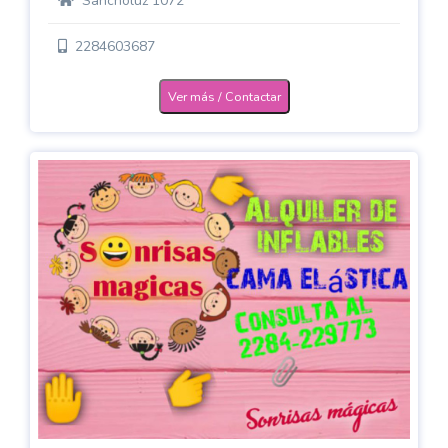
Sancholuz 1072
2284603687
Ver más / Contactar