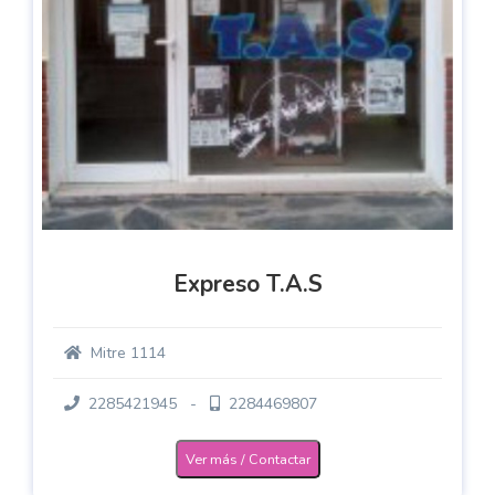
Expreso T.A.S
Mitre 1114
2285421945 -
2284469807
Ver más / Contactar