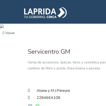
Volver
Servicentro GM
Venta de accesorios, ópticas, faros y cosmética pa
cambios de filtro y aceite, línea liviana y pesada.
Alsina y M.J.Pereyra
2284664108