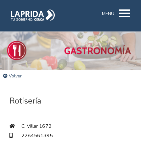
MENU
Volver
Rotisería
C. Villar 1672
2284561395