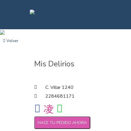
Volver
Mis Delirios
C. Villar 1240
2284681171
HACE TU PEDIDO AHORA