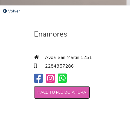
Volver
Enamores
Avda. San Martin 1251
2284357286
HACE TU PEDIDO AHORA