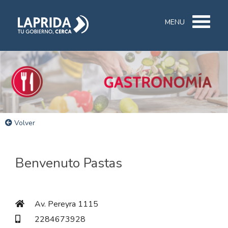
MENU
Volver
Benvenuto Pastas
Av. Pereyra 1115
2284673928