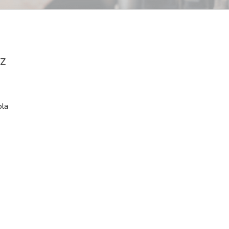
iz
ola