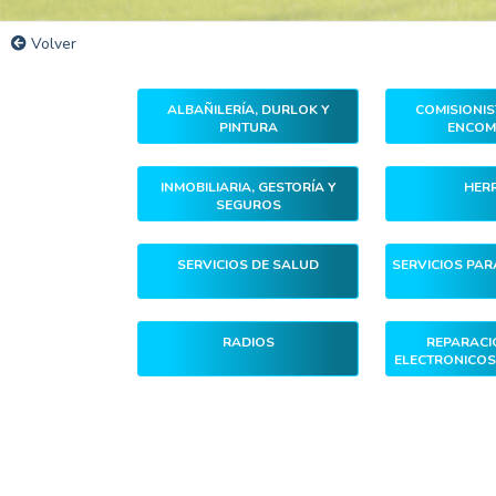
Volver
ALBAÑILERÍA, DURLOK Y
COMISIONIST
PINTURA
ENCOM
INMOBILIARIA, GESTORÍA Y
HERR
SEGUROS
SERVICIOS DE SALUD
SERVICIOS PA
RADIOS
REPARACIÓ
ELECTRONICOS