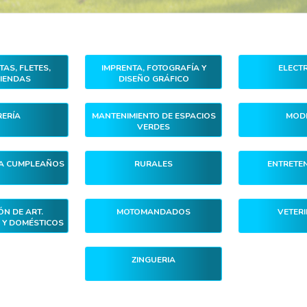
AS, FLETES,
IMPRENTA, FOTOGRAFÍA Y
ELECTR
IENDAS
DISEÑO GRÁFICO
ERÍA
MANTENIMIENTO DE ESPACIOS
MODI
VERDES
RA CUMPLEAÑOS
RURALES
ENTRETEN
N DE ART.
MOTOMANDADOS
VETERI
 Y DOMÉSTICOS
ZINGUERIA