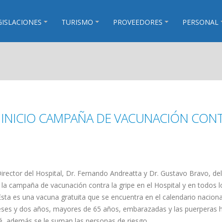
GISLACIONES
TURISMO
PROVEEDORES
PERSONAL
 INICIO CAMPAÑA DE VACUNACIÓN CON
Director del Hospital, Dr. Fernando Andreatta y Dr. Gustavo Bravo, de
 la campaña de vacunación contra la gripe en el Hospital y en todos 
Esta es una vacuna gratuita que se encuentra en el calendario naciona
eses y dos años, mayores de 65 años, embarazadas y las puerperas h
é, además se le suman las personas de riesgo.