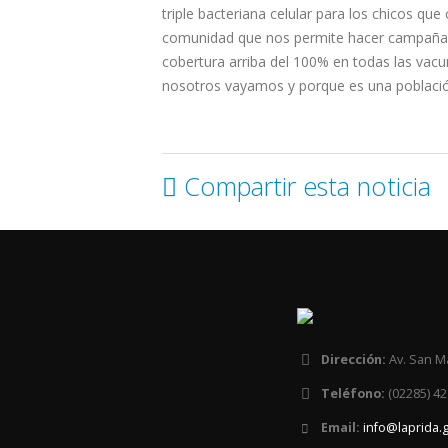
triple bacteriana celular para los chicos q
comunidad que nos permite hacer campañas
cobertura arriba del 100% en todas las vacu
nosotros vayamos y porque es una població
Compartir esta noticia
Dirección:
Av. San M
Teléfono:
(02285) 42
Email:
info@laprida.