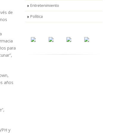
Entretenimiento
avés de
Política
 nos
a
armacia
ños para
cunar”,
down,
os años
e”,
 VPH y