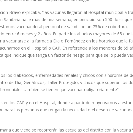
ión Bravo explicaba, “las vacunas llegaron al Hospital municipal a tr
gión Sanitaria hace más de una semana, en principio son 500 dosis que
 estamos vacunando al personal de salud con un 75% de cobertura,
io entre 6 meses y 2 años. En parte los abuelos mayores de 65 que l
r a vacunarse a la farmacia Elia o Fernández en los horarios que la f
 vacunamos en el Hospital o CAP. En referencia a los menores de 65 a
a que indique que tenga un factor de riesgo para que se lo pueda va
dos los diabéticos, enfermedades renales y chicos con síndrome de 
ro de Día, Geriátricos, Taller Protegido, y chicos que superan los d
bronquiales también se tienen que vacunar obligatoriamente”.
s en los CAP y en el Hospital, donde a partir de mayo vamos a estar
 para las personas que tengan la necesidad o el deseo de vacunars
ana que viene se recorrerán las escuelas del distrito con la vacuna