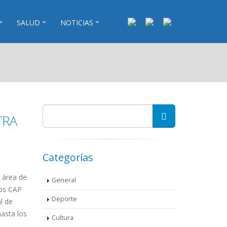
SALUD
NOTICIAS
TRA
Categorías
l área de
General
los CAP
Deporte
l de
asta los
Cultura