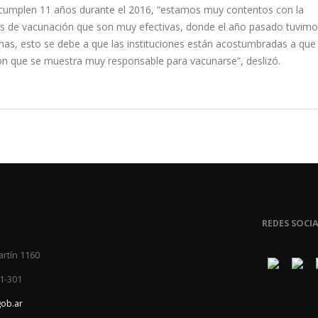
ue cumplen 11 años durante el 2016, “estamos muy contentos con la
 de vacunación que son muy efectivas, donde el año pasado tuvimo
nas, esto se debe a que las instituciones están acostumbradas a que
n que se muestra muy responsable para vacunarse”, deslizó.
REDES SOCIA
artín 1160
1-301
gob.ar