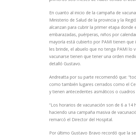
En cuanto al inicio de la campaña de vacunac
Ministerio de Salud de la provincia y la Re
alcanzan para cubrir la primer etapa donde
embarazadas, puérperas, niños por calendar
mayoría está cubierto por PAMI tienen que i
les brinde, el abuelo que no tenga PAMI lo
vacunarse tienen que tener una orden medic
detalló Gustavo.
Andreatta por su parte recomendó que: “to
como también lugares cerrados como el Cent
y tienen antecedentes asmáticos o cuadros 
“Los horarios de vacunación son de 6 a 14 h
haciendo una campaña masiva de vacunación
remarcó el Director del Hospital.
Por último Gustavo Bravo recordó que la sem