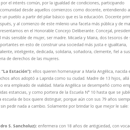
por el interés común, por la igualdad de condiciones, participando
ra comunidad desde aquellos comienzos como docente, entendiendo a
 un pueblo a partir del pilar básico que es la educación. Docente pri
espués, y al comienzo de este milenio una faceta más pública y de m
presentarnos en el Honorable Concejo Deliberante. Concejal, preside
ol más sensible de mujer, ser madre. Micaela y Maira, dos tesoros de 
mportantes en esto de construir una sociedad más justa e igualitaria,
liente, inteligente, dedicada, solidaria, soñadora, clemente, fiel a sus
ria de derechos de las mujeres.
“La Estación”):
ellos quieren homenajear a María Angélica, nacida 
chos años adoptó a Laprida como su ciudad. Madre de 13 hijos, allá
poso era empleado de vialidad. María Angélica se desempeñó como em
idas estancias, y como portera de la Escuela N° 10 hasta que se jubil
la escuela de box quiere distinguir, porque aún con sus 79 años siemp
sin pedir nada a cambio. Solamente por brindar lo que mejor le sale:
dro S. Sancholuz):
enfermera con 18 años de antigüedad, con voca