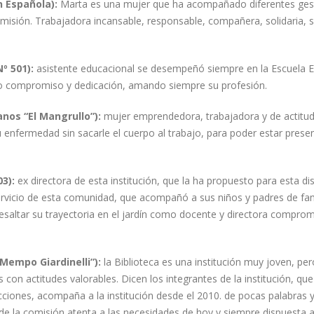
 Española):
Marta es una mujer que ha acompañado diferentes ges
 comisión. Trabajadora incansable, responsable, compañera, solidaria, 
Nº 501):
asistente educacional se desempeñó siempre en la Escuela E
o compromiso y dedicación, amando siempre su profesión.
anos “El Mangrullo”):
mujer emprendedora, trabajadora y de actitu
 enfermedad sin sacarle el cuerpo al trabajo, para poder estar prese
03):
ex directora de esta institución, que la ha propuesto para esta dis
rvicio de esta comunidad, que acompañó a sus niños y padres de fam
resaltar su trayectoria en el jardín como docente y directora compro
“Mempo Giardinelli”):
la Biblioteca es una institución muy joven, pe
on actitudes valorables. Dicen los integrantes de la institución, que
cciones, acompaña a la institución desde el 2010. de pocas palabras 
de la comisión atenta a las necesidades de hoy y siempre dispuesta a