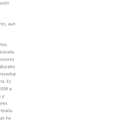
ución
res, aun
rlos
Graciela
sesores
lturales
presentar
na. Es
 2008 a
s y
ores
retaría
cas ha