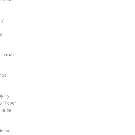
 y
es
 la más
imos
jar y
no “Pepe”
ija de
ciedad