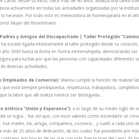
 Lalcec desde su inicio, hace más de 40 años. Realiza una tarea soli
ra activamente en todas las actividades organizadas por la instituc
n lo necesite. Por todo esto es merecedora de homenajearla en el añ
como Mujer del Bicentenario.
 Padres y Amigos del Discapacitado | Taller Protegido “Camino
ha estado ligada intensamente al taller protegido desde su creación, 
el año 2000 hasta la fecha en forma ininterrumpida, demostrando ser
 segura para luchar por que las personas con capacidades diferentes s
de diversas actividades.
vo Empleados de Comercio):
Marina cumple la función de realizar la
ños que está siempre predispuesta, respetuosa, trabajadora, cumplidor
que la labor que allí realiza merece ser distinguida…
 Atlética “Unión y Esperanza”):
a lo largo de su medio siglo de v
nada se logra… fue así que, con esos valores como estandarte se convi
n. Fue madre, tía, amiga, compañera, cocinera… y cuidó a cada uno d
va más de 25 años de dedicación, de los cuales fue presidente por má
 contrario aún hoy es de las que con más fuerza tiran del carro. Es po