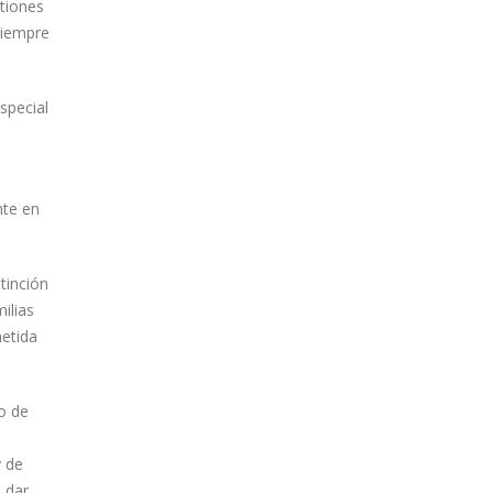
tiones
siempre
special
d
nte en
tinción
ilias
metida
ro de
y de
 dar.