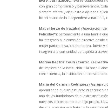
Eva Albasi (Lalcec):
Eva es colaboradora de
con gran compromiso y perseverancia. Colabo
siempre atenta y dispuesta a ayudar a quie
bicentenario de la independencia nacional, 
Mabel Jorge de Irazábal (Asociación de
Felicidad”):
perteneciente a una familia que 
ha integrado a la comisión directiva desde 
mujer participativa, colaboradora, fuerte y
integren a la comunidad de Laprida a través 
Marina Beatriz Teuly (Centro Recreati
de limpieza de la institución. Ella hace 8 a
consecuencia, la institución ha considerado 
María del Carmen Rodríguez (Agrupación
aprendiendo que sin esfuerzo ni sacrificio 
una de las fundadoras de nuestra institució
nuestros chicos como a un hijo propio. Lle
década, y no por eso baja los brazos, por el