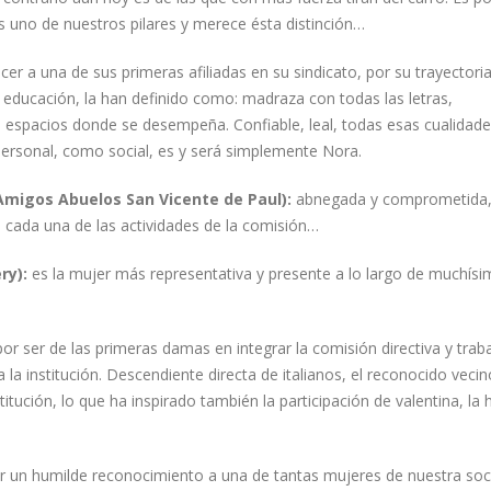
 uno de nuestros pilares y merece ésta distinción…
er a una de sus primeras afiliadas en su sindicato, por su trayectoria
 educación, la han definido como: madraza con todas las letras,
espacios donde se desempeña. Confiable, leal, todas esas cualidad
personal, como social, es y será simplemente Nora.
 Amigos Abuelos San Vicente de Paul):
abnegada y comprometida,
 cada una de las actividades de la comisión…
ry):
es la mujer más representativa y presente a lo largo de muchís
or ser de las primeras damas en integrar la comisión directiva y traba
la institución. Descendiente directa de italianos, el reconocido veci
titución, lo que ha inspirado también la participación de valentina, la h
r un humilde reconocimiento a una de tantas mujeres de nuestra so