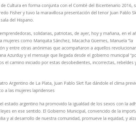
n de Cultura en forma conjunta con el Comité del Bicentenario 2016, 
edo Fisher y tuvo la maravillosa presentación del tenor Juan Pablo Sk
 sala del Hispano.
mprendedoras, solidarias, patriotas, de ayer, hoy y mañana, en el a
r a mujeres como Mariquita Sánchez, Macacha Güemes, Manuela “la
dón y entre otras anónimas que acompañaron a aquellos revolucionari
ana Azurduy y el mensaje que llegada desde el gobierno municipal “p
os el camino iniciado por estas desobedientes, incorrectas, rebeldes 
eatro Argentino de La Plata, Juan Pablo Skrt fue dándole el clima previ
to a las mujeres lapridenses
XXI el estado argentino ha promovido la igualdad de los sexos con la ad
 leyes en ese sentido. El Gobierno Municipal, convencido de la import
milia y al desarrollo de nuestra comunidad, promueve la equidad, y alz