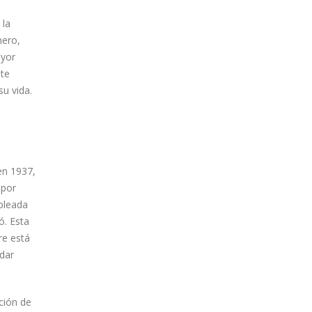
 la
mero,
ayor
nte
su vida.
en 1937,
 por
pleada
ó. Esta
re está
 dar
ción de