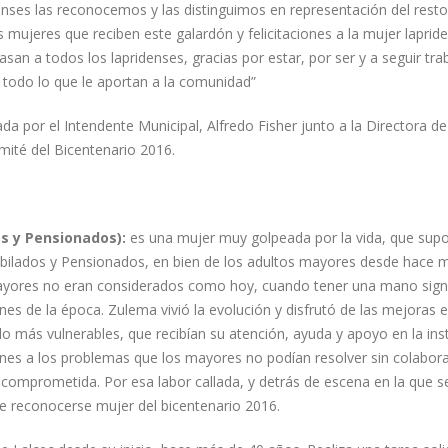
enses las reconocemos y las distinguimos en representación del resto
s mujeres que reciben este galardón y felicitaciones a la mujer lapride
san a todos los lapridenses, gracias por estar, por ser y a seguir tr
r todo lo que le aportan a la comunidad”
da por el Intendente Municipal, Alfredo Fisher junto a la Directora de
mité del Bicentenario 2016.
s y Pensionados):
es una mujer muy golpeada por la vida, que sup
Jubilados y Pensionados, en bien de los adultos mayores desde hace 
ayores no eran considerados como hoy, cuando tener una mano sign
nes de la época. Zulema vivió la evolución y disfrutó de las mejoras e
o más vulnerables, que recibían su atención, ayuda y apoyo en la inst
ones a los problemas que los mayores no podían resolver sin colabora
comprometida. Por esa labor callada, y detrás de escena en la que s
de reconocerse mujer del bicentenario 2016.