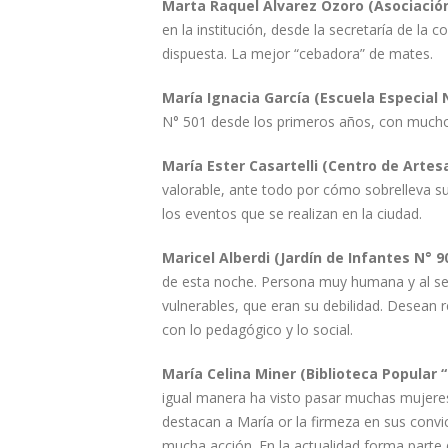
Marta Raquel Alvarez Ozoro (Asociación
en la institución, desde la secretaría de la
dispuesta. La mejor “cebadora” de mates.
María Ignacia García (Escuela Especial 
N° 501 desde los primeros años, con much
María Ester Casartelli (Centro de Artes
valorable, ante todo por cómo sobrelleva su
los eventos que se realizan en la ciudad.
Maricel Alberdi (Jardín de Infantes N° 9
de esta noche. Persona muy humana y al se
vulnerables, que eran su debilidad. Desean 
con lo pedagógico y lo social.
María Celina Miner (Biblioteca Popular 
igual manera ha visto pasar muchas mujeres c
destacan a María or la firmeza en sus convi
mucha acción. En la actualidad forma parte 