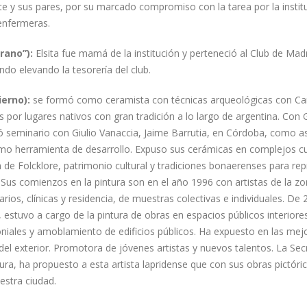
nte y sus pares, por su marcado compromiso con la tarea por la instit
enfermeras.
rano”):
Elsita fue mamá de la institución y perteneció al Club de Mad
ndo elevando la tesorería del club.
erno):
se formó como ceramista con técnicas arqueológicas con Ca
por lugares nativos con gran tradición a lo largo de argentina. Con 
 seminario con Giulio Vanaccia, Jaime Barrutia, en Córdoba, como a
omo herramienta de desarrollo. Expuso sus cerámicas en complejos cu
 de Folcklore, patrimonio cultural y tradiciones bonaerenses para re
Sus comienzos en la pintura son en el año 1996 con artistas de la zo
arios, clínicas y residencia, de muestras colectivas e individuales. De
, estuvo a cargo de la pintura de obras en espacios públicos interiore
niales y amoblamiento de edificios públicos. Ha expuesto en las mej
 del exterior. Promotora de jóvenes artistas y nuevos talentos. La Sec
ura, ha propuesto a esta artista lapridense que con sus obras pictóri
estra ciudad.