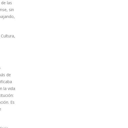
 de las
nse, sin
abajando,
 Cultura,
o
más de
ificaba
n la vida
itución:
ción. Es
e