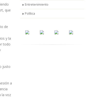
siendo
Entretenimiento
rt, que
Política
ño de
os y la
or todo
y
o justo
hesión a
ancia
a la voz