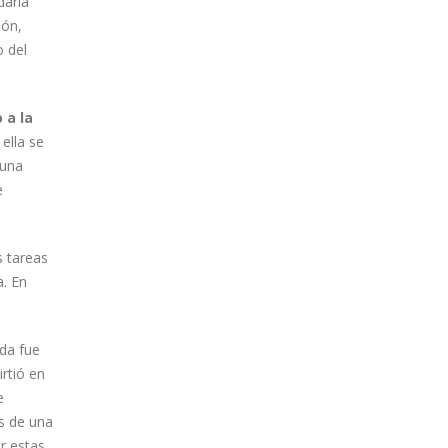
daria
ión,
o del
 a la
ella se
 una
e
s tareas
a. En
ida fue
rtió en
e
s de una
r estas