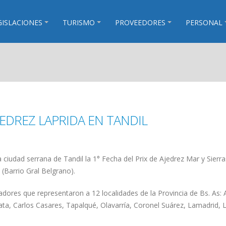
GISLACIONES
TURISMO
PROVEEDORES
PERSONAL
JEDREZ LAPRIDA EN TANDIL
a ciudad serrana de Tandil la 1° Fecha del Prix de Ajedrez Mar y Sierr
(Barrio Gral Belgrano).
dores que representaron a 12 localidades de la Provincia de Bs. As: 
ta, Carlos Casares, Tapalqué, Olavarría, Coronel Suárez, Lamadrid, L