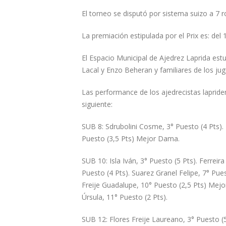
El torneo se disputó por sistema suizo a 7 r
La premiación estipulada por el Prix es: del
El Espacio Municipal de Ajedrez Laprida es
Lacal y Enzo Beheran y familiares de los ju
Las performance de los ajedrecistas lapride
siguiente:
SUB 8: Sdrubolini Cosme, 3° Puesto (4 Pts).
Puesto (3,5 Pts) Mejor Dama.
SUB 10: Isla Iván, 3° Puesto (5 Pts). Ferreir
Puesto (4 Pts). Suarez Granel Felipe, 7° Pues
Freije Guadalupe, 10° Puesto (2,5 Pts) Mej
Úrsula, 11° Puesto (2 Pts).
SUB 12: Flores Freije Laureano, 3° Puesto (5