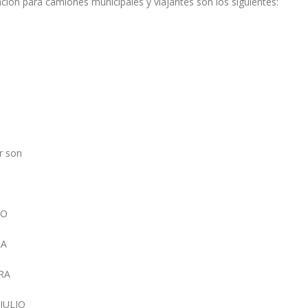
irculación para camiones municipales y viajantes son los siguien
ar son
TO
RA
RA
JULIO