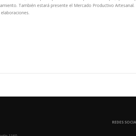
namiento. También estará presente el Mercado Productivo Artesanal.
 elaboraciones.
REDES SOCIA
artín 1160