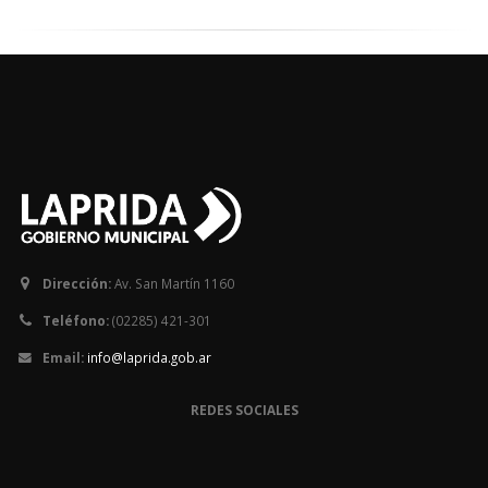
Dirección:
Av. San Martín 1160
Teléfono:
(02285) 421-301
Email:
info@laprida.gob.ar
REDES SOCIALES