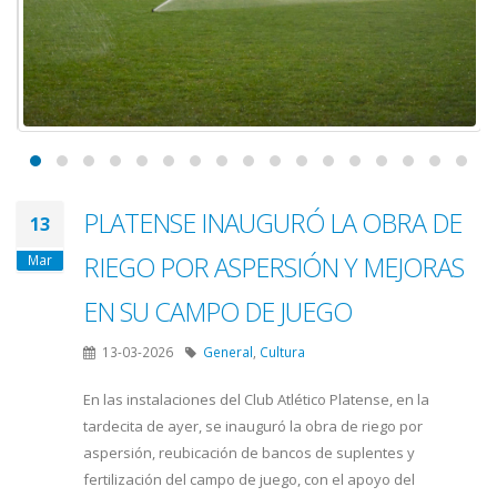
PLATENSE INAUGURÓ LA OBRA DE
13
RIEGO POR ASPERSIÓN Y MEJORAS
Mar
EN SU CAMPO DE JUEGO
13-03-2026
General
,
Cultura
En las instalaciones del Club Atlético Platense, en la
tardecita de ayer, se inauguró la obra de riego por
aspersión, reubicación de bancos de suplentes y
fertilización del campo de juego, con el apoyo del