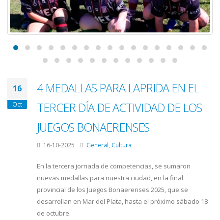
4 MEDALLAS PARA LAPRIDA EN EL
16
TERCER DÍA DE ACTIVIDAD DE LOS
Oct
JUEGOS BONAERENSES
16-10-2025
General
,
Cultura
En la tercera jornada de competencias, se sumaron
nuevas medallas para nuestra ciudad, en la final
provincial de los Juegos Bonaerenses 2025, que se
desarrollan en Mar del Plata, hasta el próximo sábado 18
de octubre.