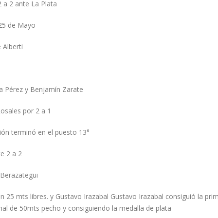
 a 2 ante La Plata
 25 de Mayo
 Alberti
na Pérez y Benjamín Zarate
osales por 2 a 1
ión terminó en el puesto 13°
e 2 a 2
 Berazategui
n 25 mts libres. y Gustavo Irazabal Gustavo Irazabal consiguió la pri
inal de 50mts pecho y consiguiendo la medalla de plata