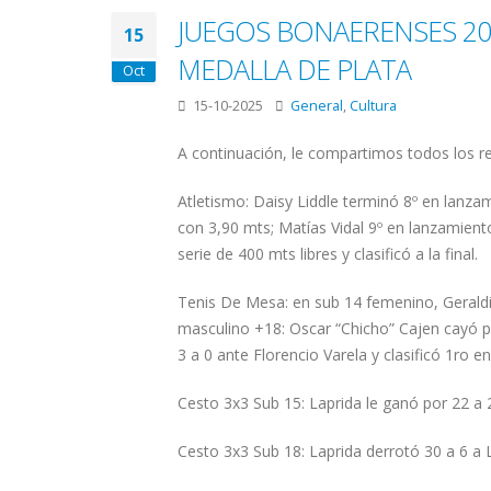
JUEGOS BONAERENSES 202
15
MEDALLA DE PLATA
Oct
15-10-2025
General
,
Cultura
A continuación, le compartimos todos los res
Atletismo: Daisy Liddle terminó 8º en lanza
con 3,90 mts; Matías Vidal 9º en lanzamien
serie de 400 mts libres y clasificó a la final.
Tenis De Mesa: en sub 14 femenino, Geraldin
masculino +18: Oscar “Chicho” Cajen cayó p
3 a 0 ante Florencio Varela y clasificó 1ro en
Cesto 3x3 Sub 15: Laprida le ganó por 22 a 
Cesto 3x3 Sub 18: Laprida derrotó 30 a 6 a