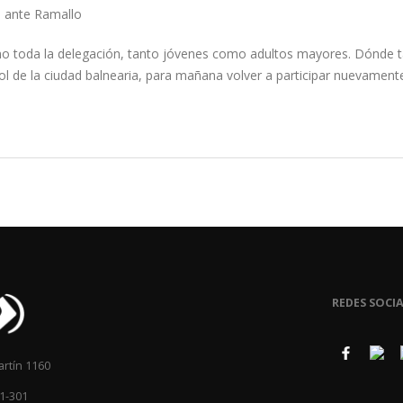
0 ante Ramallo
eno toda la delegación, tanto jóvenes como adultos mayores. Dónde 
sol de la ciudad balnearia, para mañana volver a participar nuevament
REDES SOCIA
artín 1160
1-301