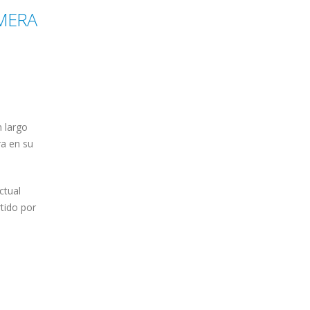
IMERA
n largo
ra en su
ctual
tido por