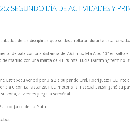
5: SEGUNDO DÍA DE ACTIVIDADES Y PR
ultados de las disciplinas que se desarrollaron durante esta jornada:
miento de bala con una distancia de 7,63 mts; Mia Albo 13ª en salto e
to de martillo con una marca de 41,70 mts. Lucia Damming terminó 3
e Estrabeau venció por 3 a 2 a su par de Gral. Rodríguez; PCD intele
or 3 a 0 con La Matanza. PCD motor silla: Pascual Saizar ganó su par
 su zona, el viernes juega la semifinal.
2 al conjunto de La Plata
 Lobos