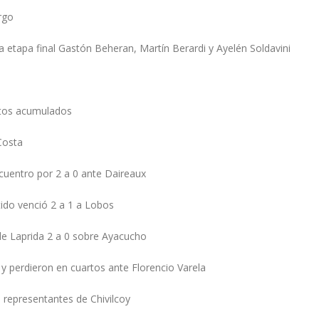
rgo
 etapa final Gastón Beheran, Martín Berardi y Ayelén Soldavini
tos acumulados
Costa
cuentro por 2 a 0 ante Daireaux
tido venció 2 a 1 a Lobos
 de Laprida 2 a 0 sobre Ayacucho
 y perdieron en cuartos ante Florencio Varela
s representantes de Chivilcoy