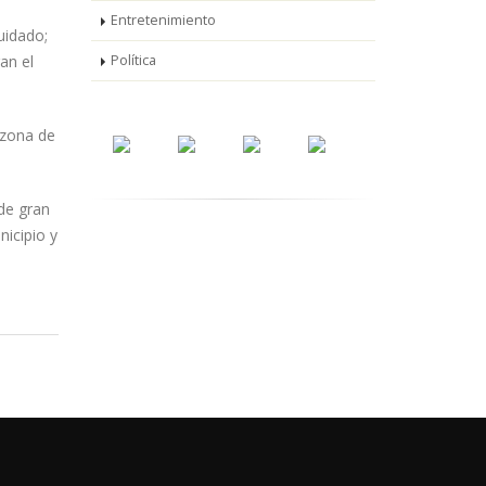
Entretenimiento
uidado;
an el
Política
 zona de
de gran
nicipio y