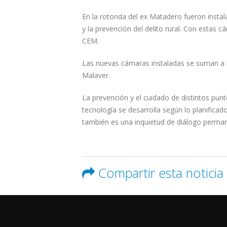
En la rotonda del ex Matadero fueron insta
y la prevención del delito rural. Con estas
CEM.
Las nuevas cámaras instaladas se suman a 
Malaver.
La prevención y el cuidado de distintos pu
tecnología se desarrolla según lo planifica
también es una inquietud de diálogo permane
Compartir esta noticia