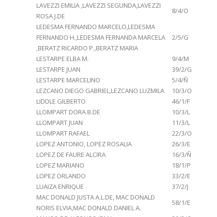
LAVEZZI EMILIA ,LAVEZZI SEGUNDA,LAVEZZI
8/4/O
ROSA J.DE
LEDESMA FERNANDO MARCELO,LEDESMA
FERNANDO H.,LEDESMA FERNANDA MARCELA
2/5/G
,BERATZ RICARDO P.,BERATZ MARIA
LESTARPE ELBA M.
9/4/M
LESTARPE JUAN
39/2/G
LESTARPE MARCELINO
5/4/Ñ
LEZCANO DIEGO GABRIEL,LEZCANO LUZMILA
10/3/O
LIDDLE GILBERTO
46/1/F
LLOMPART DORA B.DE
10/3/L
LLOMPART JUAN
11/3/L
LLOMPART RAFAEL
22/3/O
LOPEZ ANTONIO, LOPEZ ROSALIA
26/3/E
LOPEZ DE FAURE ALCIRA
16/3/Ñ
LOPEZ MARIANO
18/1/P
LOPEZ ORLANDO
33/2/E
LUAIZA ENRIQUE
37/2/J
MAC DONALD JUSTA A.L.DE, MAC DONALD
58/1/E
NORIS ELVIA,MAC DONALD DANIEL A.