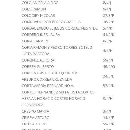
COLO ANGELA A.R.DE
8/4/J
COLO RAMON
9/4/J
COLODIEY NICOLAS
27/3/F
COMPRADO POR PEREZ GRACIELA
16/2/P
CORDAL EXEQUIEL JESUS,CORDAL INES V. DE
5/4/K
CORDERO INES LAURA
41/2/K
CORIA CARMEN
8/3/N
CORIA RAMON Y PEDRO,TORRES SOTELO
4/4/H
JUSTA PASTORA
CORONEL AURORA
59/1/F
CORREA GILBERTO
46/1/G
CORREA LUIS ROBERTO,CORREA
24/3/E
ARTURO,CORREA CRUZNILDA
CORTAVARRIA BERNARDINO A.
57/1/Ñ
CORTES HERNANDEZ SIXTA JUSTA,CORTES
HERNAN HORACIO,CORTES HORACIO
9/4/H
HERNANDEZ.
CRESPO MARTA
3/4/I
CRIPPA ARTURO
14/4/E
CRUZ ARTURO
55/1/Ñ