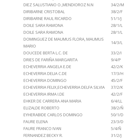
DIEZ SALUSTIANO O.,MENDIOROZ N.N
34/2/M
DIRIBARNE CRISTOBAL
38/2/F
DIRIBARNE RAUL RICARDO
51/1/J
DOILE SARA RAMONA
28/1/L
DOILE SARA RAMONA
28/1/L
DOMINGUEZ DE MAUMUS FLORA, MAUMUS
14/3/L
MARIO
DOUCEDE BERTA L.C. DE
33/2/I
DRIES DE FARIÑA MARGARITA
9/4/P
ECHEVERRIA ANGELA E.DE
42/2/K
ECHEVERRIA DELIA C.DE
17/3/H
ECHEVERRIA DOMINGO
45/2/F
ECHEVERRIA FELIX,ECHEVERRIA DELFA SILVIA
37/2/K
ECHEVERRIA IRMA I.DE
42/2/F
EHKER DE CARRERA ANA MARIA
6/4/LL
ELIZALDE ROBERTO
38/2/Ñ
EYHERABIDE CARLOS DOMINGO
50/1/D
FAURE ELENA
23/3/D
FAURE FRANCO IVAN
5/4/Ñ
FERNANDEZ BECKY R.
31/2/J