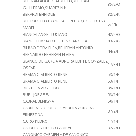
BELTRAN ADOLFO ALBERTO,BELTRAN
35/2/O
GUILLERMO,SUAREZ N.N
BERARDI ENRIQUE
32/2/K
BERTOLOTTO FRANCISCO PEDRO,COLO BELSA
5/4/E
MABEL
BIANCHI ANGEL LUCIANO
42/2/G
BIANCHI EMMA D.DE,ELENO ANGELA
43/2/G
BILBAO DORA ELSA,BEHERAN ANTONIO
44/2/P
BERNARDO,BEHERAN ELVIRA
BLANCO DE GARCIA AURORA EDITH, GONZALEZ
17/3/LL
OSCAR
BRAMAJO ALBERTO RENE
53/1/P
BRAMAJO ALBERTO RENE
53/1/P
BRIZUELA ARNOLDO
39/1/LL
BUFIL JORGE E.
53/1/K
CABRAL BENIGNA
50/1/P
CABRERA VICTORIO , CABRERA AURORA
37/2/F
ERNESTINA
CAIRO PEDRO
17/1/P
CALDERON HECTOR ANIBAL
32/2/LL
CANONICO CARMEN A.DE,CANONICO