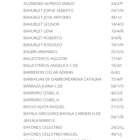
AUZMENDI ALFREDO EMILIO
34/2/P
BAHURLET JORGE ALBERTO
20/1/N
BAHURLET JOSE ANTONIO
49/1/I
BAHURLET LEONOR
14/4/O
BAHURLET LIDIA
10/4/Ñ
BAHURLET ROBERTO
9/4/Ñ
BAHURLET RODOLFO
19/1/N
BALBIN ARMANDO
25/3/G
BALLESTEROS AGUSTIN
11/4/I
BALLESTEROS ANGELICA C.DE
10/4/I
BARBERON OSCAR ADRIAN
6/4/L
BARRAGAN DE DAMBOREARENA CATALINA
15/4/P
BARRAZA JUANA C.DE
58/1/O
BARREIRO OSBEL A.
40/2/E
BARREIRO OSBEL A.
40/2/E
BASSO ALICIA RAQUEL
31/2/G
BAYALA GREGORIO,BAYALA CARMEN G.DE
59/1/Ñ
,BAYALA MARIO E.
BAYONES CELESTINO
24/2/LL
BAYONES CELESTINO MIGUEL
49/1/J