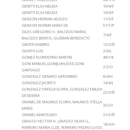
GENITTI ELSA NELIDA
10/4/F
GENITTI ELSA NELIDA
10/4/F
GENSON HERNAN ADOLFO
11/3/F
GENSON NORMA NANO DE
57/1/P
GILES GREGORIO V., BALCEDO MARIA,
7/4/F
BALCEDO BENITO, GUZMAN BENEDICTO
GINTER RAMIRO
12/3/Ñ
GIUNTA LUIS
2/4/L
GOMEZ FLORENTINO MARTIN
49/1/E
GONI MANUEL,GONIJUAN JOSE,GONI
2/2/O
SANTIAGO
GONZALEZ GENARO GERONIMO
6/4/H
GONZALEZ JACINTO
14/4/J
GONZALEZ ORFELIA ELVIRA, GONZALEZ ENILDA
22/3/Ñ
DESIDERIA
GRANEL DE MAUMUS ELVIRA, MAUMUS STELLA
32/2/I
MARIS
GRANEL MARCELINO
31/2/Ñ
GRASSO HECTOR H. ,GRASSO SILVIA G.,
18/3/H
FERREIRO MARIA G.DE, FERREIRO PEDRO LUCIO.