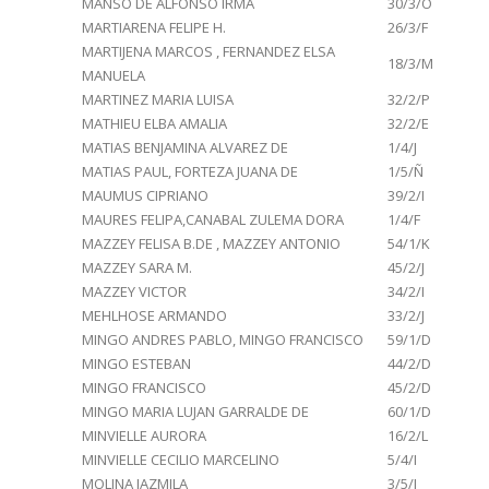
MANSO DE ALFONSO IRMA
30/3/O
MARTIARENA FELIPE H.
26/3/F
MARTIJENA MARCOS , FERNANDEZ ELSA
18/3/M
MANUELA
MARTINEZ MARIA LUISA
32/2/P
MATHIEU ELBA AMALIA
32/2/E
MATIAS BENJAMINA ALVAREZ DE
1/4/J
MATIAS PAUL, FORTEZA JUANA DE
1/5/Ñ
MAUMUS CIPRIANO
39/2/I
MAURES FELIPA,CANABAL ZULEMA DORA
1/4/F
MAZZEY FELISA B.DE , MAZZEY ANTONIO
54/1/K
MAZZEY SARA M.
45/2/J
MAZZEY VICTOR
34/2/I
MEHLHOSE ARMANDO
33/2/J
MINGO ANDRES PABLO, MINGO FRANCISCO
59/1/D
MINGO ESTEBAN
44/2/D
MINGO FRANCISCO
45/2/D
MINGO MARIA LUJAN GARRALDE DE
60/1/D
MINVIELLE AURORA
16/2/L
MINVIELLE CECILIO MARCELINO
5/4/I
MOLINA JAZMILA
3/5/J