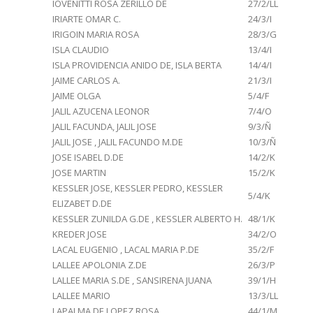
IOVENITTI ROSA ZERILLO DE
27/2/LL
IRIARTE OMAR C.
24/3/I
IRIGOIN MARIA ROSA
28/3/G
ISLA CLAUDIO
13/4/I
ISLA PROVIDENCIA ANIDO DE, ISLA BERTA
14/4/I
JAIME CARLOS A.
21/3/I
JAIME OLGA
5/4/F
JALIL AZUCENA LEONOR
7/4/O
JALIL FACUNDA, JALIL JOSE
9/3/Ñ
JALIL JOSE , JALIL FACUNDO M.DE
10/3/Ñ
JOSE ISABEL D.DE
14/2/K
JOSE MARTIN
15/2/K
KESSLER JOSE, KESSLER PEDRO, KESSLER
5/4/K
ELIZABET D.DE
KESSLER ZUNILDA G.DE , KESSLER ALBERTO H.
48/1/K
KREDER JOSE
34/2/O
LACAL EUGENIO , LACAL MARIA P.DE
35/2/F
LALLEE APOLONIA Z.DE
26/3/P
LALLEE MARIA S.DE , SANSIRENA JUANA
39/1/H
LALLEE MARIO
13/3/LL
LAPALMA DE LOPEZ ROSA
44/1/M