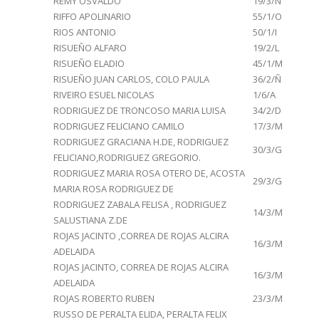
REMY OSVALDO
19/3/Ñ
RIFFO APOLINARIO
55/1/O
RIOS ANTONIO
50/1/I
RISUEÑO ALFARO
19/2/L
RISUEÑO ELADIO
45/1/M
RISUEÑO JUAN CARLOS, COLO PAULA
36/2/Ñ
RIVEIRO ESUEL NICOLAS
1/6/A
RODRIGUEZ DE TRONCOSO MARIA LUISA
34/2/D
RODRIGUEZ FELICIANO CAMILO
17/3/M
RODRIGUEZ GRACIANA H.DE, RODRIGUEZ
30/3/G
FELICIANO,RODRIGUEZ GREGORIO.
RODRIGUEZ MARIA ROSA OTERO DE, ACOSTA
29/3/G
MARIA ROSA RODRIGUEZ DE
RODRIGUEZ ZABALA FELISA , RODRIGUEZ
14/3/M
SALUSTIANA Z.DE
ROJAS JACINTO ,CORREA DE ROJAS ALCIRA
16/3/M
ADELAIDA
ROJAS JACINTO, CORREA DE ROJAS ALCIRA
16/3/M
ADELAIDA
ROJAS ROBERTO RUBEN
23/3/M
RUSSO DE PERALTA ELIDA, PERALTA FELIX