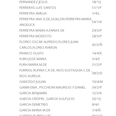
FERNANDEZ JESUS
18/1/J
FERRERAS LUIS SANTOS
51/1/F
FERREYRA AMELIA
1/4/L
FERREYRA ANA G.DE,GUILLON FERREYRA MARIA
59/1/K
ANGELICA
FERREYRA MARIA A.FARIAS DE
29/3/P
FERREYRA MODESTO
28/3/P
FLORES OSCAR ALFREDO,FLORES JUAN
42/2/Ñ
CARLOS,FLORES RAMON
FRANCO OLAYO
14/4/K
FURH JOSE MARIA
3/4/E
FURH MARIA M.DE
31/2/P
FURRIOL RUFINA C.R DE, RIOS EUSTAQUIA C.DE ,
38/2/D
RIOS AURELIA
GANCEDO JULIAN
10/4/M
GANIN EMA , PICCHIONI MAURICIO Y DANIEL
39/2/P
GARCIA BENJAMIN
12/3/K
GARCIA CRISPIN , GARCIA SULPLICIO
20/1/J
GARCIA DEMETRIO
8/4/I
GARCIA MARIA W.DE
1/4/Ñ
GARDEY RUBEN LUIS
60/1/O