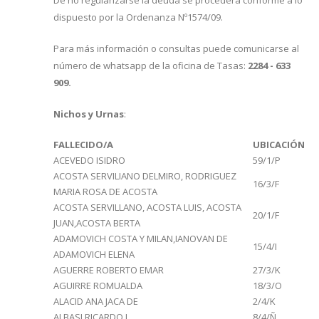
dispuesto por la Ordenanza Nº1574/09.
Para más información o consultas puede comunicarse al
número de whatsapp de la oficina de Tasas:
2284 - 633
909.
Nichos y Urnas
:
FALLECIDO/A
UBICACIÓN
ACEVEDO ISIDRO
59/1/P
ACOSTA SERVILIANO DELMIRO, RODRIGUEZ
16/3/F
MARIA ROSA DE ACOSTA
ACOSTA SERVILLANO, ACOSTA LUIS, ACOSTA
20/1/F
JUAN,ACOSTA BERTA
ADAMOVICH COSTA Y MILAN,IANOVAN DE
15/4/I
ADAMOVICH ELENA
AGUERRE ROBERTO EMAR
27/3/K
AGUIRRE ROMUALDA
18/3/O
ALACID ANA JACA DE
2/4/K
ALBASI RICARDO J.
8/4/Ñ