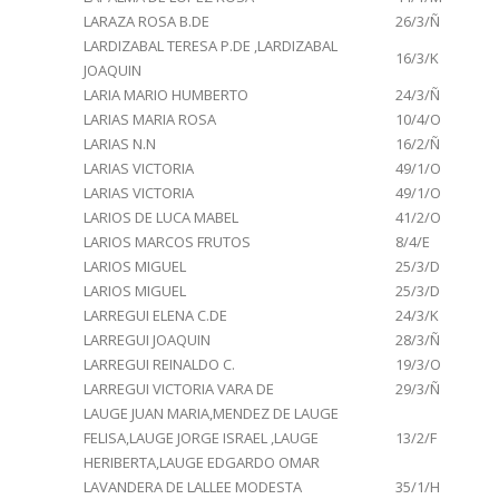
LARAZA ROSA B.DE
26/3/Ñ
LARDIZABAL TERESA P.DE ,LARDIZABAL
16/3/K
JOAQUIN
LARIA MARIO HUMBERTO
24/3/Ñ
LARIAS MARIA ROSA
10/4/O
LARIAS N.N
16/2/Ñ
LARIAS VICTORIA
49/1/O
LARIAS VICTORIA
49/1/O
LARIOS DE LUCA MABEL
41/2/O
LARIOS MARCOS FRUTOS
8/4/E
LARIOS MIGUEL
25/3/D
LARIOS MIGUEL
25/3/D
LARREGUI ELENA C.DE
24/3/K
LARREGUI JOAQUIN
28/3/Ñ
LARREGUI REINALDO C.
19/3/O
LARREGUI VICTORIA VARA DE
29/3/Ñ
LAUGE JUAN MARIA,MENDEZ DE LAUGE
FELISA,LAUGE JORGE ISRAEL ,LAUGE
13/2/F
HERIBERTA,LAUGE EDGARDO OMAR
LAVANDERA DE LALLEE MODESTA
35/1/H