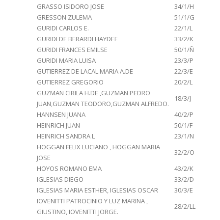
GRASSO ISIDORO JOSE
34/1/H
GRESSON ZULEMA
51/1/G
GURIDI CARLOS E.
22/1/L
GURIDI DE BERARDI HAYDEE
33/2/K
GURIDI FRANCES EMILSE
50/1/Ñ
GURIDI MARIA LUISA
23/3/P
GUTIERREZ DE LACAL MARIA A.DE
22/3/E
GUTIERREZ GREGORIO
20/2/L
GUZMAN CIRILA H.DE ,GUZMAN PEDRO
18/3/J
JUAN,GUZMAN TEODORO,GUZMAN ALFREDO.
HANNSEN JUANA
40/2/P
HEINRICH JUAN
50/1/F
HEINRICH SANDRA L
23/1/N
HOGGAN FELIX LUCIANO , HOGGAN MARIA
32/2/O
JOSE
HOYOS ROMANO EMA
43/2/K
IGLESIAS DIEGO
33/2/D
IGLESIAS MARIA ESTHER, IGLESIAS OSCAR
30/3/E
IOVENITTI PATROCINIO Y LUZ MARINA ,
28/2/LL
GIUSTINO, IOVENITTI JORGE.