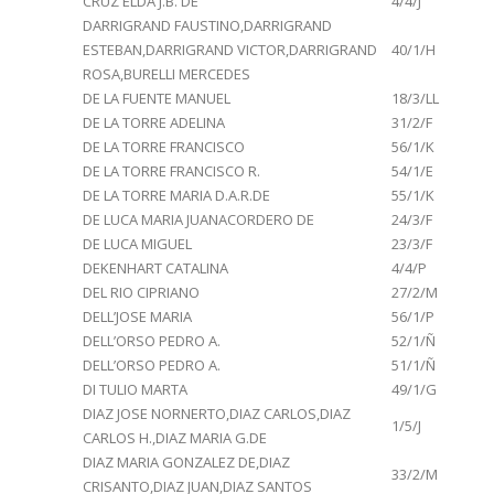
CRUZ ELDA J.B. DE
4/4/J
DARRIGRAND FAUSTINO,DARRIGRAND
ESTEBAN,DARRIGRAND VICTOR,DARRIGRAND
40/1/H
ROSA,BURELLI MERCEDES
DE LA FUENTE MANUEL
18/3/LL
DE LA TORRE ADELINA
31/2/F
DE LA TORRE FRANCISCO
56/1/K
DE LA TORRE FRANCISCO R.
54/1/E
DE LA TORRE MARIA D.A.R.DE
55/1/K
DE LUCA MARIA JUANACORDERO DE
24/3/F
DE LUCA MIGUEL
23/3/F
DEKENHART CATALINA
4/4/P
DEL RIO CIPRIANO
27/2/M
DELL’JOSE MARIA
56/1/P
DELL’ORSO PEDRO A.
52/1/Ñ
DELL’ORSO PEDRO A.
51/1/Ñ
DI TULIO MARTA
49/1/G
DIAZ JOSE NORNERTO,DIAZ CARLOS,DIAZ
1/5/J
CARLOS H.,DIAZ MARIA G.DE
DIAZ MARIA GONZALEZ DE,DIAZ
33/2/M
CRISANTO,DIAZ JUAN,DIAZ SANTOS