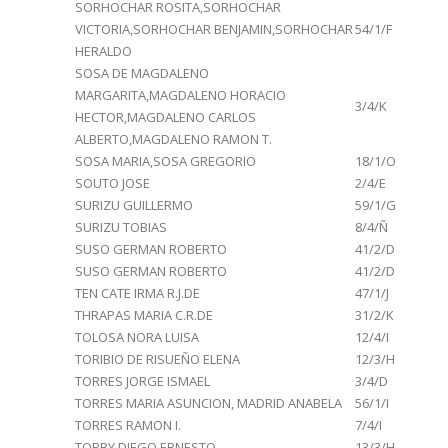
SORHOCHAR ROSITA,SORHOCHAR
VICTORIA,SORHOCHAR BENJAMIN,SORHOCHAR
54/1/F
HERALDO
SOSA DE MAGDALENO
MARGARITA,MAGDALENO HORACIO
3/4/K
HECTOR,MAGDALENO CARLOS
ALBERTO,MAGDALENO RAMON T.
SOSA MARIA,SOSA GREGORIO
18/1/O
SOUTO JOSE
2/4/E
SURIZU GUILLERMO
59/1/G
SURIZU TOBIAS
8/4/Ñ
SUSO GERMAN ROBERTO
41/2/D
SUSO GERMAN ROBERTO
41/2/D
TEN CATE IRMA R.J.DE
47/1/J
THRAPAS MARIA C.R.DE
31/2/K
TOLOSA NORA LUISA
12/4/I
TORIBIO DE RISUEÑO ELENA
12/3/H
TORRES JORGE ISMAEL
3/4/D
TORRES MARIA ASUNCION, MADRID ANABELA
56/1/I
TORRES RAMON I.
7/4/I
TORRY DIEGO ERNESTO
13/3/H