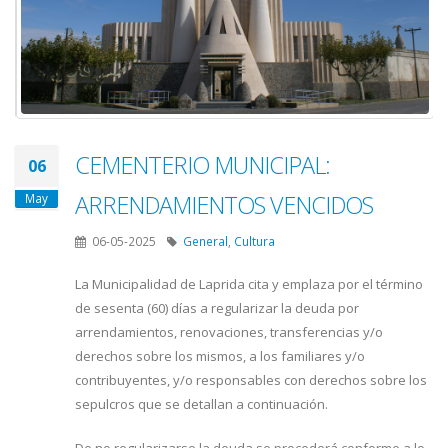
CEMENTERIO MUNICIPAL:
06
ARRENDAMIENTOS VENCIDOS
May
06-05-2025
General
,
Cultura
La Municipalidad de Laprida cita y emplaza por el término
de sesenta (60) días a regularizar la deuda por
arrendamientos, renovaciones, transferencias y/o
derechos sobre los mismos, a los familiares y/o
contribuyentes, y/o responsables con derechos sobre los
sepulcros que se detallan a continuación.
De no regularizarse la deuda se procederá conforme a lo