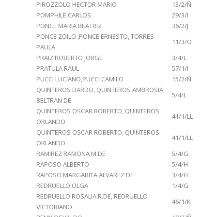
PIROZZOLO HECTOR MARIO
13/2/Ñ
POMPHILE CARLOS
29/3/I
PONCE MARIA BEATRIZ
36/2/J
PONCE ZOILO ,PONCE ERNESTO, TORRES
11/3/O
PAULA
PRAIZ ROBERTO JORGE
3/4/L
PRATULA RAUL
57/1/I
PUCCI LUCIANO,PUCCI CAMILO
15/2/Ñ
QUINTEROS DARDO, QUINTEROS AMBROSIA
5/4/L
BELTRAN DE
QUINTEROS OSCAR ROBERTO, QUINTEROS
41/1/LL
ORLANDO
QUINTEROS OSCAR ROBERTO, QUINTEROS
41/1/LL
ORLANDO
RAMIREZ RAMONA M.DE
5/4/G
RAPOSO ALBERTO
5/4/H
RAPOSO MARGARITA ALVAREZ DE
3/4/H
REDRUELLO OLGA
1/4/G
REDRUELLO ROSALIA R.DE, REDRUELLO
46/1/K
VICTORIANO