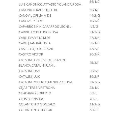
56/1/D
LUIS,CANONICO ATTADIO YOLANDA ROSA
CANONICO RAUL HECTOR
50/1/E
CANOVIL OFELIA M.DE
44/2/G
CANOVIL PEDRO
18/3/Ñ
CAPARROS N.N,CAPARROS LEONEL
4/5/G
CARDIELLO DELFINO ROSA
31/2/O
CARLI EVARISTA M.DE
27/3/Ñ
CARLI JUAN BAUTISTA
58/1/P
CASTELLO JULIO CESAR
42/2/I
CASTRO VICTOR
30/3/Ñ
CATALINI BLANCA L DE,CATALINI
25/3/I
BLANCA,CATALINI JUAN J.
CATALINI JUAN
26/3/I
CATALINI JULIO
39/2/F
CATALINI ROBERTO,MENDEZ CELINA
33/2/G
CEJAS TERESA PETRONA
23/1/L
CHAPARRO ROBERTO
6/4/P
CLEIS BERNARDO
7/4/L
COLANTONIO GONZALO
11/3/G
COLANTONIO HECTOR
6/4/E