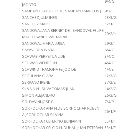
9/4/G
JACINTO
SAMPAYO HAYDEE R.DE, SAMPAYO MARCOS J.
9/3/L
SANCHEZ JULIA INES
23/3/G
SANCHEZ MARIO
52/1/I
SANDOVAL ANA BERNET DE , SANDOVAL FELIPE
29/2/H
MATEO,SANDOVAL MARIA
SANDOVAL MARIA LUISA
29/2/I
SAYAVEDRA INARA
6/4/O
SCHWAB PERPETUA L.DE
3/4/O
SCHWAB WENDELIN
4/4/O
SCHWINDT RAMONA FEIJOO DE
1/4/E
SEGUI ANA CLARA
12/3/G
SERRANO IRENE
37/2/E
SILVA N.N , SILVA TOMAS JUAN
14/2/O
SIMON ALEJANDRO
26/3/G
SOLDAVINI JOSE C.
7/4/P
SORHOCHAR ANA N.DE,SORHOCHAR RUBEN
56/1/F
A.,SORHOCHAR SILVINA
SORHOCHAR CEFERINO BENJAMIN
55/1/F
SORHOCHAR CELCIO H.,DUHAU JUAN ESTEBAN
53/1/F