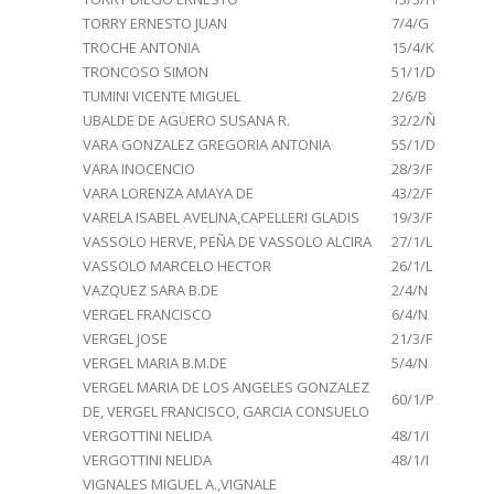
TORRY ERNESTO JUAN
7/4/G
TROCHE ANTONIA
15/4/K
TRONCOSO SIMON
51/1/D
TUMINI VICENTE MIGUEL
2/6/B
UBALDE DE AGÜERO SUSANA R.
32/2/Ñ
VARA GONZALEZ GREGORIA ANTONIA
55/1/D
VARA INOCENCIO
28/3/F
VARA LORENZA AMAYA DE
43/2/F
VARELA ISABEL AVELINA,CAPELLERI GLADIS
19/3/F
VASSOLO HERVE, PEÑA DE VASSOLO ALCIRA
27/1/L
VASSOLO MARCELO HECTOR
26/1/L
VAZQUEZ SARA B.DE
2/4/N
VERGEL FRANCISCO
6/4/N
VERGEL JOSE
21/3/F
VERGEL MARIA B.M.DE
5/4/N
VERGEL MARIA DE LOS ANGELES GONZALEZ
60/1/P
DE, VERGEL FRANCISCO, GARCIA CONSUELO
VERGOTTINI NELIDA
48/1/I
VERGOTTINI NELIDA
48/1/I
VIGNALES MIGUEL A.,VIGNALE