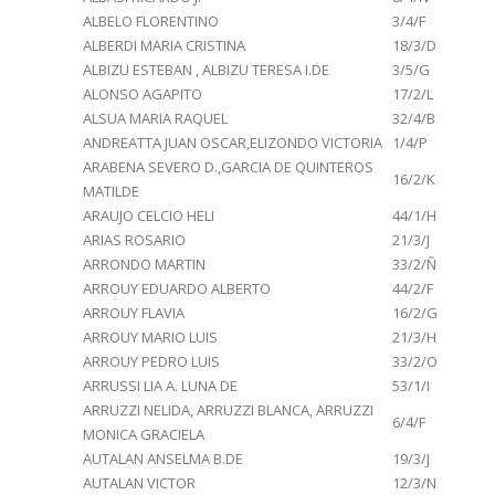
ALBELO FLORENTINO
3/4/F
ALBERDI MARIA CRISTINA
18/3/D
ALBIZU ESTEBAN , ALBIZU TERESA I.DE
3/5/G
ALONSO AGAPITO
17/2/L
ALSUA MARIA RAQUEL
32/4/B
ANDREATTA JUAN OSCAR,ELIZONDO VICTORIA
1/4/P
ARABENA SEVERO D.,GARCIA DE QUINTEROS
16/2/K
MATILDE
ARAUJO CELCIO HELI
44/1/H
ARIAS ROSARIO
21/3/J
ARRONDO MARTIN
33/2/Ñ
ARROUY EDUARDO ALBERTO
44/2/F
ARROUY FLAVIA
16/2/G
ARROUY MARIO LUIS
21/3/H
ARROUY PEDRO LUIS
33/2/O
ARRUSSI LIA A. LUNA DE
53/1/I
ARRUZZI NELIDA, ARRUZZI BLANCA, ARRUZZI
6/4/F
MONICA GRACIELA
AUTALAN ANSELMA B.DE
19/3/J
AUTALAN VICTOR
12/3/N