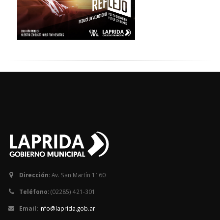
Dirección:
Av. San Martín 1160
Teléfono:
(02285) 421-301
Email:
info@laprida.gob.ar