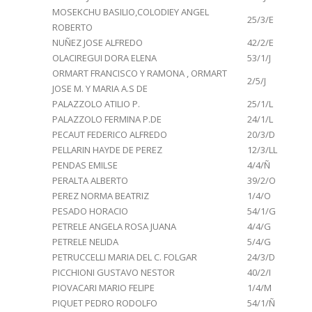
MOSEKCHU BASILIO,COLODIEY ANGEL
25/3/E
ROBERTO
NUÑEZ JOSE ALFREDO
42/2/E
OLACIREGUI DORA ELENA
53/1/J
ORMART FRANCISCO Y RAMONA , ORMART
2/5/J
JOSE M. Y MARIA A.S DE
PALAZZOLO ATILIO P.
25/1/L
PALAZZOLO FERMINA P.DE
24/1/L
PECAUT FEDERICO ALFREDO
20/3/D
PELLARIN HAYDE DE PEREZ
12/3/LL
PENDAS EMILSE
4/4/Ñ
PERALTA ALBERTO
39/2/O
PEREZ NORMA BEATRIZ
1/4/O
PESADO HORACIO
54/1/G
PETRELE ANGELA ROSA JUANA
4/4/G
PETRELE NELIDA
5/4/G
PETRUCCELLI MARIA DEL C. FOLGAR
24/3/D
PICCHIONI GUSTAVO NESTOR
40/2/I
PIOVACARI MARIO FELIPE
1/4/M
PIQUET PEDRO RODOLFO
54/1/Ñ