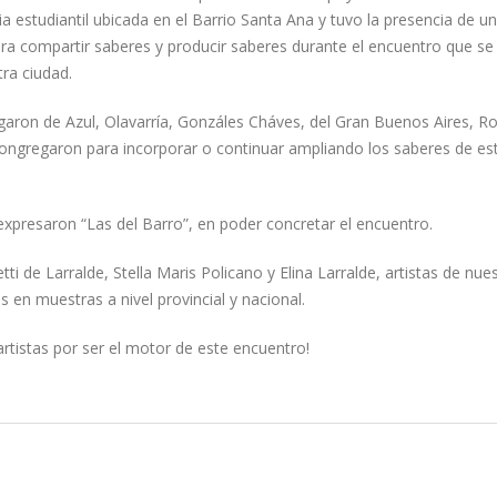
cia estudiantil ubicada en el Barrio Santa Ana y tuvo la presencia de u
ra compartir saberes y producir saberes durante el encuentro que se 
ra ciudad.
garon de Azul, Olavarría, Gonzáles Cháves, del Gran Buenos Aires, Ro
congregaron para incorporar o continuar ampliando los saberes de es
 expresaron “Las del Barro”, en poder concretar el encuentro.
tti de Larralde, Stella Maris Policano y Elina Larralde, artistas de nue
 en muestras a nivel provincial y nacional.
artistas por ser el motor de este encuentro!