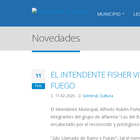
MUNICIPIO
LE
Novedades
EL INTENDENTE FISHER V
11
FUEGO
Feb
11-02-2025
General
,
Cultura
El Intendente Municipal, Alfredo Rubén Fisher
integrantes del grupo de alfarería “Las del 
encabezado por el reconocido y prestigioso
“2do Llamado de Barro y Fuego”, tal el nomb