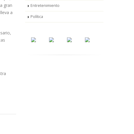
na gran
Entretenimiento
lleva a
Política
sario,
tas
stra