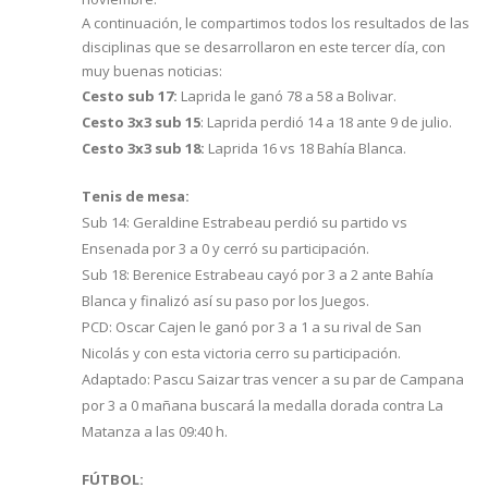
A continuación, le compartimos todos los resultados de las
disciplinas que se desarrollaron en este tercer día, con
muy buenas noticias:
Cesto sub 17:
Laprida le ganó 78 a 58 a Bolivar.
Cesto 3x3 sub 15
: Laprida perdió 14 a 18 ante 9 de julio.
Cesto 3x3 sub 18:
Laprida 16 vs 18 Bahía Blanca.
Tenis de mesa:
Sub 14: Geraldine Estrabeau perdió su partido vs
Ensenada por 3 a 0 y cerró su participación.
Sub 18: Berenice Estrabeau cayó por 3 a 2 ante Bahía
Blanca y finalizó así su paso por los Juegos.
PCD: Oscar Cajen le ganó por 3 a 1 a su rival de San
Nicolás y con esta victoria cerro su participación.
Adaptado: Pascu Saizar tras vencer a su par de Campana
por 3 a 0 mañana buscará la medalla dorada contra La
Matanza a las 09:40 h.
FÚTBOL: