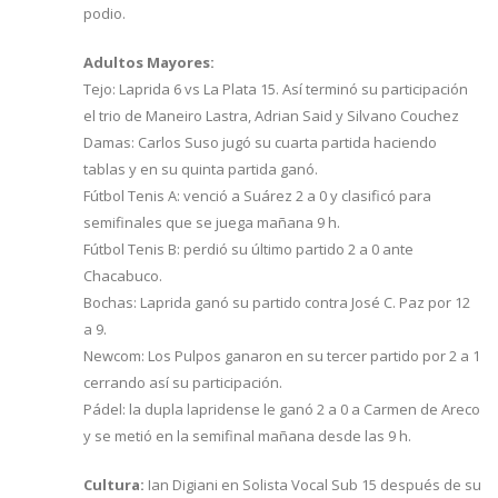
podio.
Adultos Mayores:
Tejo: Laprida 6 vs La Plata 15. Así terminó su participación
el trio de Maneiro Lastra, Adrian Said y Silvano Couchez
Damas: Carlos Suso jugó su cuarta partida haciendo
tablas y en su quinta partida ganó.
Fútbol Tenis A: venció a Suárez 2 a 0 y clasificó para
semifinales que se juega mañana 9 h.
Fútbol Tenis B: perdió su último partido 2 a 0 ante
Chacabuco.
Bochas: Laprida ganó su partido contra José C. Paz por 12
a 9.
Newcom: Los Pulpos ganaron en su tercer partido por 2 a 1
cerrando así su participación.
Pádel: la dupla lapridense le ganó 2 a 0 a Carmen de Areco
y se metió en la semifinal mañana desde las 9 h.
Cultura:
Ian Digiani en Solista Vocal Sub 15 después de su