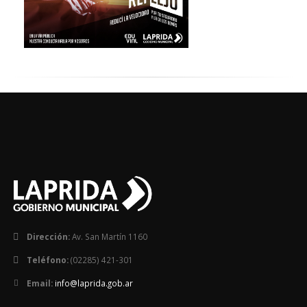
Dirección:
Av. San Martín 1160
Teléfono:
(02285) 421-301
Email:
info@laprida.gob.ar