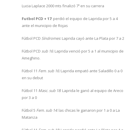
Lucia Laplace 2000 mts finalizó 7º en su carrera
Futbol PCD + 17
: perdió el equipo de Laprida por 5 a 4
ante el municipio de Rojas
Fútbol PCD
Síndromes
: Laprida cayó ante La Plata por 7 a 2
Fútbol PCD
sub 16
: Laprida venció por 5 a 1 al municipio de
Ameghino.
Fútbol 11
Fem
.
sub 16:
Laprida empató ante Saladillo 0 a 0
en su debut
Fútbol 11
Masc. sub 18
: Laprida le ganó al equipo de Areco
por 3 a 0
Fútbol 5
Fem. sub 14
: las chicas le ganaron por 1 a 0 a La
Matanza