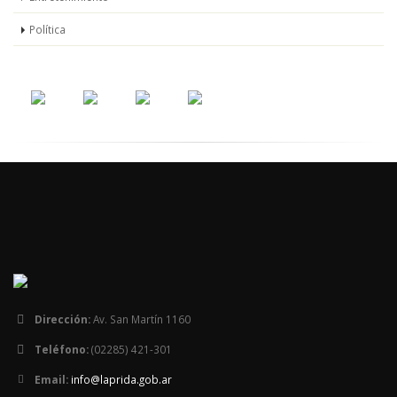
Política
Dirección:
Av. San Martín 1160
Teléfono:
(02285) 421-301
Email:
info@laprida.gob.ar