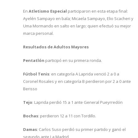
En
Atletismo Especial
participaron en esta etapa final:
Ayelén Sampayo en bala; Micaela Sampayo, Elio Scacheri y
Uma Mormando en salto en largo; quien efectuó su mejor
marca personal.
Resultados de Adultos Mayores
Pentatlón
participó en su primera ronda.
Fútbol Tenis
: en categoría A Laprida venció 2 a 0 a
Coronel Rosales y en categoría B perdieron por 2 a 0 ante
Berisso
Tejo
: Laprida perdió 15 a 1 ante General Pueyrredón
Bochas
: perdieron 12 a 11 con Tordillo.
Damas
: Carlos Suso perdió su primer partido y ganó el
segundo ante La Madrid