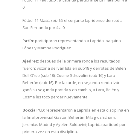
Fútbol 11
Fem. sub 18
: Laprida perdió ante La Plata por 4 a
0
Fútbol 11
Masc. sub 16
: el conjunto lapridense derrotó a
San Fernando por 4 a 0
Patín
: participaron representando a Laprida Joaquina
López y Martina Rodríguez
Ajedrez
: después de la primera ronda los resultados
fueron: victoria de Iván Isla en sub18 y derrotas de Belén
Dell O’rso (sub 18), Cosme Sdruvolini (sub 16) y Lara
Beherán (sub 16). Por la tarde, en segunda ronda Iván
ganó su segunda partida y en cambio, a Lara, Belén y
Cosme les tocó perder nuevamente
Boccia
PCD: representaron a Laprida en esta disciplina en
la final provincial Gastón Beherán, Milagros Echarri,
Jeremías Madrid y Ayelén Soldavini; Laprida participó por
primera vez en esta disciplina.