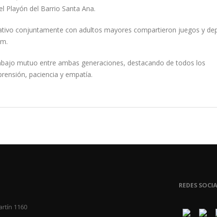
el Playón del Barrio Santa Ana.
cativo conjuntamente con adultos mayores compartieron juegos y de
om.
abajo mutuo entre ambas generaciones, destacando de todos los
rensión, paciencia y empatía.
REDES SOCIA
artín 1160