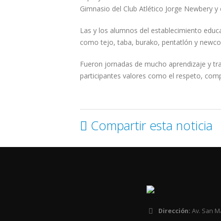
Gimnasio del Club Atlético Jorge Newbery y 
Las y los alumnos del establecimiento edu
como tejo, taba, burako, pentatlón y newc
Fueron jornadas de mucho aprendizaje y tr
participantes valores como el respeto, comp
Compartir esta noticia
Dirección:
Av. San M