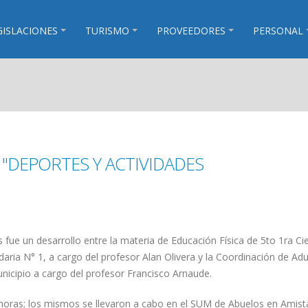
GISLACIONES
TURISMO
PROVEEDORES
PERSONAL
 "DEPORTES Y ACTIVIDADES
s fue un desarrollo entre la materia de Educación Física de 5to 1ra Ci
aria N° 1, a cargo del profesor Alan Olivera y la Coordinación de Adu
nicipio a cargo del profesor Francisco Arnaude.
horas; los mismos se llevaron a cabo en el SUM de Abuelos en Amista