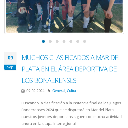
MUCHOS CLASIFICADOS A MAR DEL
09
PLATA EN EL ÁREA DEPORTIVA DE
Sep
LOS BONAERENSES
09-09-2024
General
,
Cultura
Buscando la clasificación a la instancia final de los Juegos
Bonaerenses 2024 que se disputará en Mar del Plata,
nuestros jóvenes deportistas siguen con mucha actividad,
ahora en la etapa Interregional.