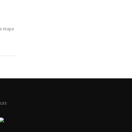
da etapa
LES