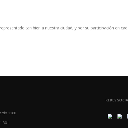
 representado tan bien a nuestra ciudad, y por su participación en ca
REDES SOCIA
artín 1160
1-301