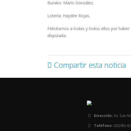
Burako: Mario González.
Lotería: Haydée Rojas.
Felicitamos a todas y todos ellos por haber
disputada.
Compartir esta noticia
Dirección:
Av. San M
Teléfono:
(02285) 42