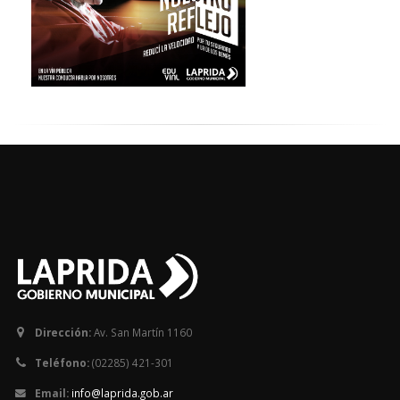
Dirección:
Av. San Martín 1160
Teléfono:
(02285) 421-301
Email:
info@laprida.gob.ar