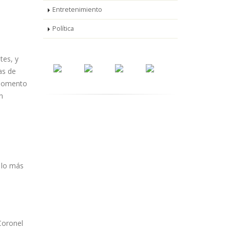
Entretenimiento
Política
tes, y
as de
 momento
n
n lo más
 Coronel