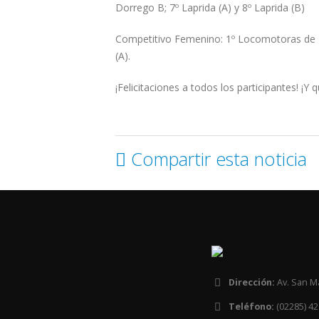
Dorrego B; 7º Laprida (A) y 8º Laprida (B)
Competitivo Femenino: 1º Locomotoras de Tan
(A).
¡Felicitaciones a todos los participantes! ¡Y 
Compartir esta noticia
Dirección:
Av. San M
Teléfono:
(02285) 42