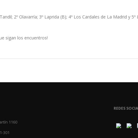
dil; 2º Olavarría; 3º Laprida (B); 4º Los Cardales de La Madrid y 5º 
que sigan los encuentros!
REDES SOCIA
artín 1160
1-301