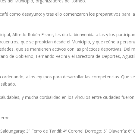
tes del Municipio, organizadores del torneo.
café como desayuno; y tras ello comenzaron los preparativos para la
cipal, Alfredo Rubén Fisher, les dio la bienvenida a las y los participan
encuentros, que se propician desde el Municipio, y que reúne a person
s edades, que se mantienen activos con las prácticas deportivas. Del
tario de Gobierno, Fernando Vecini y el Directora de Deportes, Agustí
n ordenando, a los equipos para desarrollar las competencias. Que se
 sábado.
saludables, y mucha cordialidad en los vínculos entre ciudades fuero
ueron:
 Saldungaray; 3º Ferro de Tandil; 4º Coronel Dorrego; 5º Olavarría; 6º