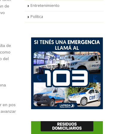
Entretenimiento
án de
evo
Política
lta de
s como
o del
uena
ar en pos
y avanzar