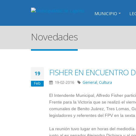
MUNICIPIO
LE
Novedades
FISHER EN ENCUENTRO DE
19
19-02-2016
General
,
Cultura
Feb
El Intendente Municipal, Alfredo Fisher parti
Frente para la Victoria que se realizó el vi
comunales de Benito Juárez, Tres Lomas, G
legisladores y referentes del FPV en la sexta 
La reunión tuvo lugar en horas del mediodí
junto al ex senador Alejandro Dichiara y al pr