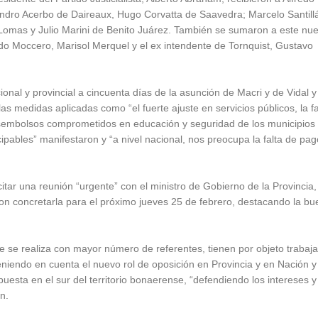
andro Acerbo de Daireaux, Hugo Corvatta de Saavedra; Marcelo Santill
omas y Julio Marini de Benito Juárez. También se sumaron a este nu
do Moccero, Marisol Merquel y el ex intendente de Tornquist, Gustavo
ional y provincial a cincuenta días de la asunción de Macri y de Vidal y
s medidas aplicadas como “el fuerte ajuste en servicios públicos, la fa
desembolsos comprometidos en educación y seguridad de los municipio
cipables” manifestaron y “a nivel nacional, nos preocupa la falta de pag
citar una reunión “urgente” con el ministro de Gobierno de la Provincia,
on concretarla para el próximo jueves 25 de febrero, destacando la b
 se realiza con mayor número de referentes, tienen por objeto trabaj
teniendo en cuenta el nuevo rol de oposición en Provincia y en Nación 
uesta en el sur del territorio bonaerense, “defendiendo los intereses y
n.