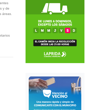
rentes
s y de
s áreas.
etarios