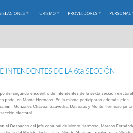
GISLACIONES
TURISMO
PROVEEDORES
PERSONAL
 INTENDENTES DE LA 6ta SECCIÓN
cipó del segundo encuentro de Intendentes de la sexta sección electoral
ernes ppdo. en Monte Hermoso. En la misma participaron además jefes
uaminí, Gonzales Chávez, Saavedra, Daireaux y Monte Hermoso junto
sección electoral.
a en el Despacho del jefe comunal de Monte Hermoso, Marcos Fernánd
esidente del Partido Justicialista, Alberto Abraham, recibieron a Alfredo