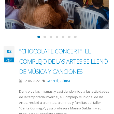
"CHOCOLATE CONCERT": EL
02
COMPLEJO DE LAS ARTES SE LLENÓ
Ago
DE MÚSICA Y CANCIONES
02-08-2022
General
,
Cultura
Dentro de las mismas, y casi dando inicio a las actividades
de la temporada invernal, el Complejo Municipal de las
Artes, recibió a alumnas, alumnos y familias del taller
“Canta Conmigo”, y su profesora Marina Saldain, y su
propuesta "Chocolate Concert".