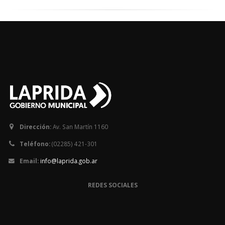
Dirección:
Av. San Martín 1160
Teléfono:
(02285) 421-301
Email:
info@laprida.gob.ar
REDES SOCIALES