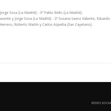
Jorge Sosa (La Madrid) - 3º Pablo Bello (La Madrid).
Benavente y Jorge Sosa (La Madrid) - 2º Susana Saenz Valiente, Eduardo
a Herrero, Roberto Martin y Carlos Azpeitia (San Cayetano).
REDES SOCIA