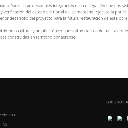
andra Rudinich profesionales integrantes de la delegación que nos vis
 verificación del estado del Portal del Cementerio, ejecutada por el
rior desarrollo del proyecto para la futura restauración de esta obra
rimonio cultural y arquitectónico que visitan cientos de turistas todo
icas construidas en territorio bonaerense.
REDES SOCIA
artín 1160
1-301