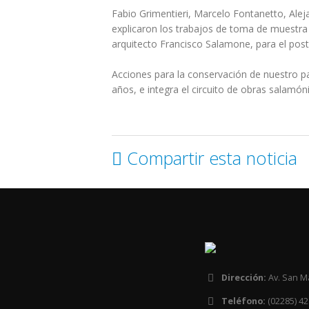
Fabio Grimentieri, Marcelo Fontanetto, Alej
explicaron los trabajos de toma de muestra y
arquitecto Francisco Salamone, para el poste
Acciones para la conservación de nuestro pat
años, e integra el circuito de obras salamón
Compartir esta noticia
Dirección:
Av. San M
Teléfono:
(02285) 42