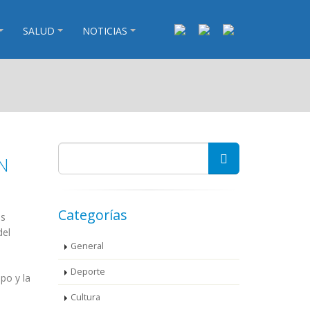
SALUD
NOTICIAS
N
Categorías
es
del
General
Deporte
po y la
Cultura