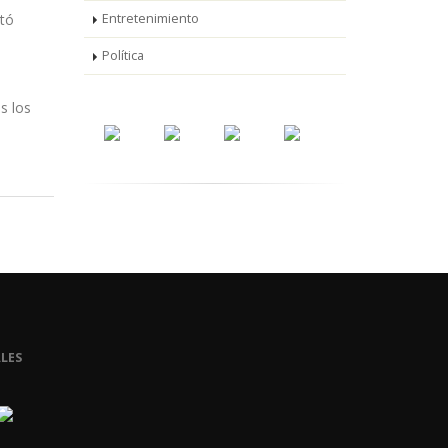
itó
Entretenimiento
Política
.
s los
LES