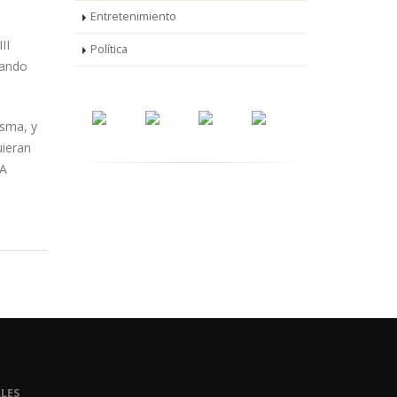
Entretenimiento
II
Política
mando
isma, y
uieran
 A
LES