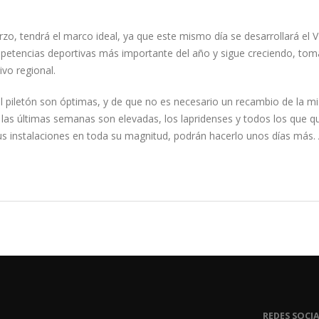
o, tendrá el marco ideal, ya que este mismo día se desarrollará el VI
ompetencias deportivas más importante del año y sigue creciendo, to
ivo regional.
el piletón son óptimas, y de que no es necesario un recambio de la m
 las últimas semanas son elevadas, los lapridenses y todos los que q
 sus instalaciones en toda su magnitud, podrán hacerlo unos días más.
REDES SOCIA