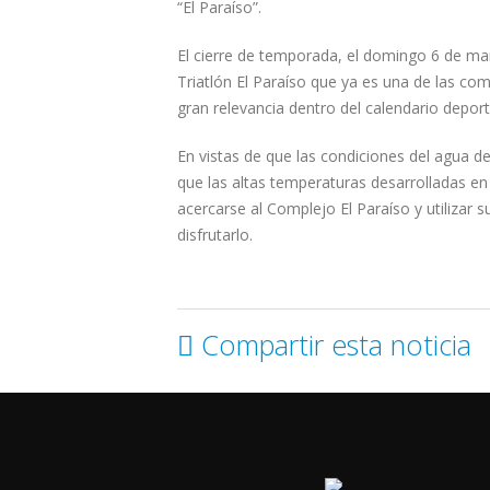
“El Paraíso”.
El cierre de temporada, el domingo 6 de marz
Triatlón El Paraíso que ya es una de las c
gran relevancia dentro del calendario deport
En vistas de que las condiciones del agua d
que las altas temperaturas desarrolladas en
acercarse al Complejo El Paraíso y utilizar
disfrutarlo.
Compartir esta noticia