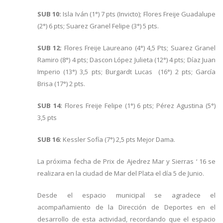
SUB 10:
Isla Iván (1°) 7 pts (Invicto); Flores Freije Guadalupe
(2°) 6 pts; Suarez Granel Felipe (3°) 5 pts.
SUB 12:
Flores Freije Laureano (4°) 4,5 Pts; Suarez Granel
Ramiro (8°) 4 pts; Dascon López Julieta (12°) 4 pts; Díaz Juan
Imperio (13°) 3,5 pts; Burgardt Lucas (16°) 2 pts; García
Brisa (17°) 2 pts.
SUB 14:
Flores Freije Felipe (1°) 6 pts; Pérez Agustina (5°)
3,5 pts
SUB 16:
Kessler Sofía (7°) 2,5 pts Mejor Dama.
La próxima fecha de Prix de Ajedrez Mar y Sierras ‘ 16 se
realizara en la ciudad de Mar del Plata el día 5 de Junio.
Desde el espacio municipal se agradece el
acompañamiento de la Dirección de Deportes en el
desarrollo de esta actividad, recordando que el espacio