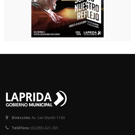
Dirección:
Av. San Martín 1160
Teléfono:
(02285) 421-301